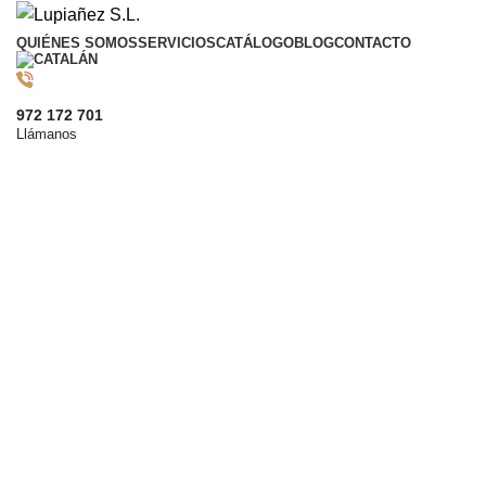
QUIÉNES SOMOS
SERVICIOS
CATÁLOGO
BLOG
CONTACTO
972 172 701
Llámanos
CONTACTO
Cocinas Lupiañez
¡Contacta con nosotros!
Como bien sabemos, los mejores tratos se hacen
hablando. Contáctenos para formalizar una visita.