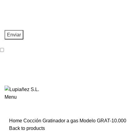
He leído y acepto la
Política de Privacidad
.
Creando e innovando desde el 1975 | Más de 40 años de
história nos abalan.
Menu
Click to enlarge
Home
Cocción
Gratinador a gas
Modelo GRAT-10.000
Back to products