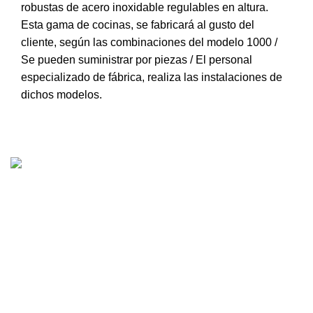
robustas de acero inoxidable regulables en altura.
Esta gama de cocinas, se fabricará al gusto del
cliente, según las combinaciones del modelo 1000 /
Se pueden suministrar por piezas / El personal
especializado de fábrica, realiza las instalaciones de
dichos modelos.
Lupiañez S.L.: Cocinas Lupiañez – Cocinas Lupigas
cocinas con carácter propio.
CONTACTO
Carrer Rocacorba, Nave 4
Pol, 17840 Sarrià de Ter, Girona