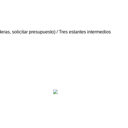
ras, solicitar presupuesto) / Tres estantes intermedios
CERTIFICACIÓN
Cocinas certificadas
condiciones
rivacidad
Cookies
de accesibilidad