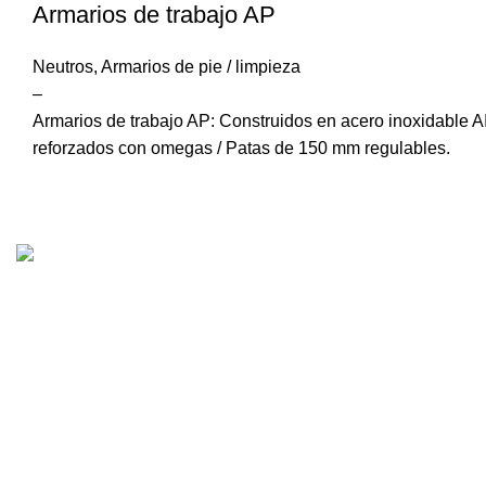
Armarios de trabajo AP
Neutros
,
Armarios de pie / limpieza
–
Armarios de trabajo AP: Construidos en acero inoxidable AIS
reforzados con omegas / Patas de 150 mm regulables.
CONTACTO
Carrer Rocacorba, Nave 
Lupiañez S.L.: Cocinas
Pol, 17840 Sarrià de Ter, 
Lupiañez – Cocinas Lupigas
972 172 701
cocinas con carácter propio.
info@lupigas.com
De lunes a viernes de 08:
y de 15:00 a 18:00h.