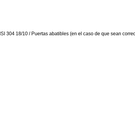
I 304 18/10 / Puertas abatibles (en el caso de que sean correde
MENÚ
LEGAL
4
Quiénes somos
Aviso legal
Girona
Servicios
Términos y 
Productos
Política de P
Blog
Política de 
00 a 13:00
Contacto
Declaración 