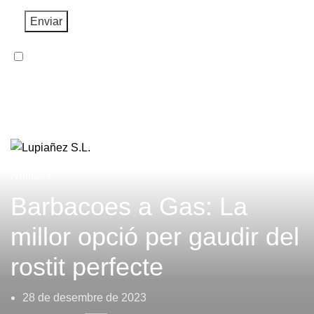
He llegit i accepto la
Política de Privacitat
.
Creant i innovant des del 1975 | Més de 40 anys
d’història ens abalen.
Notícies
Barbacoes a Gas: La
millor opció per gaudir del
rostit perfecte
28 de desembre de 2023