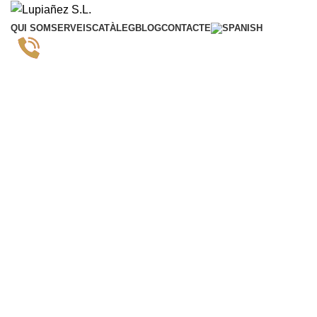
QUI SOM
SERVEIS
CATÀLEG
BLOG
CONTACTE
972 172 701
Trucan's
CONTACTE
Cocinas Lupiañez
Contacta amb nosaltres!
Com bé sabem, els millors tractes es fan parlant.
Contacti’ns per formalitzar una visita.