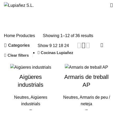
Productes
Home
Productes
Showing 1–12 of 36 results
Categories
Show
9
12
18
24
Cocinas Lupiañez
Clear filters
Aigüeres
Armaris de treball
industrials
AP
Neutres
,
Aigüeres
Neutres
,
Armaris de peu /
industrials
neteja
–
–